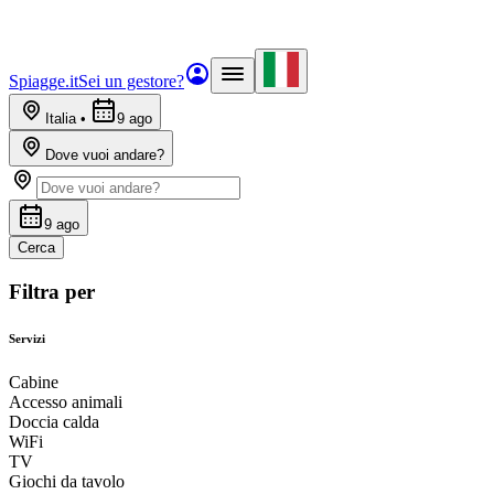
Spiagge.it
Sei un gestore?
Italia
•
9 ago
Dove vuoi andare?
9 ago
Cerca
Filtra per
Servizi
Cabine
Accesso animali
Doccia calda
WiFi
TV
Giochi da tavolo