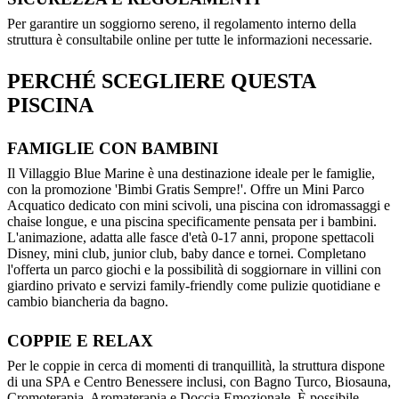
Per garantire un soggiorno sereno, il regolamento interno della
struttura è consultabile online per tutte le informazioni necessarie.
PERCHÉ SCEGLIERE QUESTA
PISCINA
FAMIGLIE CON BAMBINI
Il Villaggio Blue Marine è una destinazione ideale per le famiglie,
con la promozione 'Bimbi Gratis Sempre!'. Offre un Mini Parco
Acquatico dedicato con mini scivoli, una piscina con idromassaggi e
chaise longue, e una piscina specificamente pensata per i bambini.
L'animazione, adatta alle fasce d'età 0-17 anni, propone spettacoli
Disney, mini club, junior club, baby dance e tornei. Completano
l'offerta un parco giochi e la possibilità di soggiornare in villini con
giardino privato e servizi family-friendly come pulizie quotidiane e
cambio biancheria da bagno.
COPPIE E RELAX
Per le coppie in cerca di momenti di tranquillità, la struttura dispone
di una SPA e Centro Benessere inclusi, con Bagno Turco, Biosauna,
Cromoterapia, Aromaterapia e Doccia Emozionale. È possibile