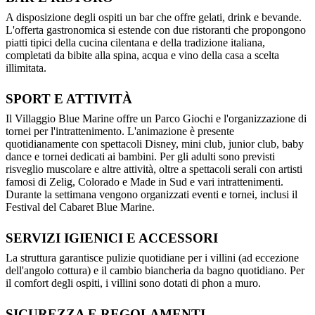
A disposizione degli ospiti un bar che offre gelati, drink e bevande.
L'offerta gastronomica si estende con due ristoranti che propongono
piatti tipici della cucina cilentana e della tradizione italiana,
completati da bibite alla spina, acqua e vino della casa a scelta
illimitata.
SPORT E ATTIVITÀ
Il Villaggio Blue Marine offre un Parco Giochi e l'organizzazione di
tornei per l'intrattenimento. L'animazione è presente
quotidianamente con spettacoli Disney, mini club, junior club, baby
dance e tornei dedicati ai bambini. Per gli adulti sono previsti
risveglio muscolare e altre attività, oltre a spettacoli serali con artisti
famosi di Zelig, Colorado e Made in Sud e vari intrattenimenti.
Durante la settimana vengono organizzati eventi e tornei, inclusi il
Festival del Cabaret Blue Marine.
SERVIZI IGIENICI E ACCESSORI
La struttura garantisce pulizie quotidiane per i villini (ad eccezione
dell'angolo cottura) e il cambio biancheria da bagno quotidiano. Per
il comfort degli ospiti, i villini sono dotati di phon a muro.
SICUREZZA E REGOLAMENTI