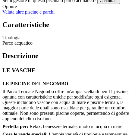
Sei il gestore di questa piscina o parco acquatico?
Contattaci
Oppure
Valuta altre piscine e parchi
Caratteristiche
Tipologia
Parco acquatico
Descrizione
LE VASCHE
LE PISCINE DEL NEGOMBO
Il Parco Termale Negombo offre un'ampia scelta di ben 11 piscine,
ognuna con caratteristiche uniche per soddisfare ogni esigenza.
Queste includono vasche con acqua di mare e piscine termali, la
maggior parte delle quali sono riscaldate per garantire un comfort
ottimale. Non sono presenti piscine coperte, permettendo di godere
appieno del clima isolano.
Perfetta per:
Relax, benessere termale, nuoto in acqua di mare.
Cosa le rende speciali:
L'ampia varietà di tipologie e temperature,