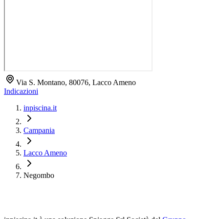
Via S. Montano, 80076, Lacco Ameno
Indicazioni
inpiscina.it
Campania
Lacco Ameno
Negombo