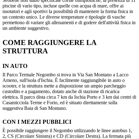
Sebbene non siano specificate corsie olimpioniche, la presenza di 11
piscine di vario tipo, incluse quelle con acqua di mare, offre ai
nuotatori e agli sportivi la possibilità di mantenere la forma fisica in
un contesto unico. Le diverse temperature e tipologie di vasche
permettono di variare gli allenamenti e di godere dell'attività fisica in
un ambiente suggestivo.
COME RAGGIUNGERE LA
STRUTTURA
IN AUTO
Il Parco Termale Negombo si trova in Via San Montano a Lacco
Ameno, sull'isola d'Ischia. È facilmente raggiungibile in auto o
scooter, e la struttura mette a disposizione un ampio parcheggio
custodito e a pagamento, dotato anche di stazione di ricarica
elettrica. Il parco dista circa 7 km da Ischia Porto e 3 km dai centri di
Casamicciola Terme e Forio, ed è situato direttamente sulla
suggestiva Baia di San Montano.
CON I MEZZI PUBBLICI
È possibile raggiungere il Negombo utilizzando le linee autobus 1,
2, CS (Circolare Sinistra) e CD (Circolare Destra). La fermata più