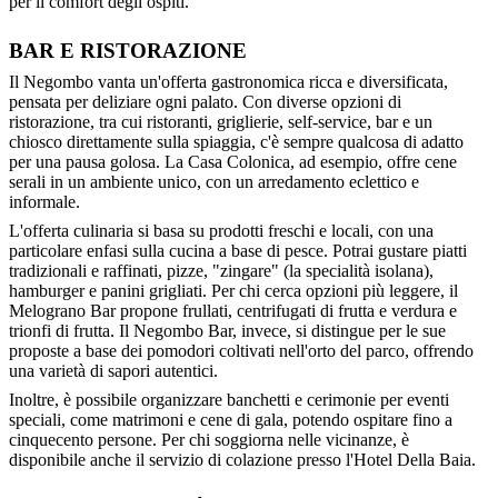
per il comfort degli ospiti.
BAR E RISTORAZIONE
Il Negombo vanta un'offerta gastronomica ricca e diversificata,
pensata per deliziare ogni palato. Con diverse opzioni di
ristorazione, tra cui ristoranti, griglierie, self-service, bar e un
chiosco direttamente sulla spiaggia, c'è sempre qualcosa di adatto
per una pausa golosa. La Casa Colonica, ad esempio, offre cene
serali in un ambiente unico, con un arredamento eclettico e
informale.
L'offerta culinaria si basa su prodotti freschi e locali, con una
particolare enfasi sulla cucina a base di pesce. Potrai gustare piatti
tradizionali e raffinati, pizze, "zingare" (la specialità isolana),
hamburger e panini grigliati. Per chi cerca opzioni più leggere, il
Melograno Bar propone frullati, centrifugati di frutta e verdura e
trionfi di frutta. Il Negombo Bar, invece, si distingue per le sue
proposte a base dei pomodori coltivati nell'orto del parco, offrendo
una varietà di sapori autentici.
Inoltre, è possibile organizzare banchetti e cerimonie per eventi
speciali, come matrimoni e cene di gala, potendo ospitare fino a
cinquecento persone. Per chi soggiorna nelle vicinanze, è
disponibile anche il servizio di colazione presso l'Hotel Della Baia.