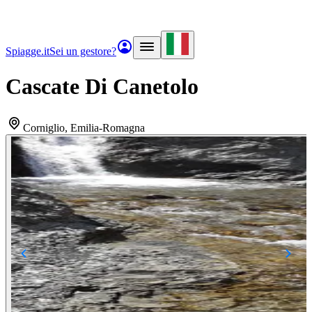
Spiagge.it
Sei un gestore?
Cascate Di Canetolo
Corniglio
, Emilia-Romagna