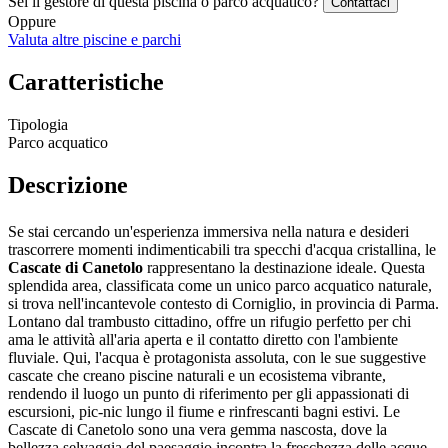
Sei il gestore di questa piscina o parco acquatico?
Contattaci
Oppure
Valuta altre piscine e parchi
Caratteristiche
Tipologia
Parco acquatico
Descrizione
Se stai cercando un'esperienza immersiva nella natura e desideri
trascorrere momenti indimenticabili tra specchi d'acqua cristallina, le
Cascate di Canetolo
rappresentano la destinazione ideale. Questa
splendida area, classificata come un unico parco acquatico naturale,
si trova nell'incantevole contesto di Corniglio, in provincia di Parma.
Lontano dal trambusto cittadino, offre un rifugio perfetto per chi
ama le attività all'aria aperta e il contatto diretto con l'ambiente
fluviale. Qui, l'acqua è protagonista assoluta, con le sue suggestive
cascate che creano piscine naturali e un ecosistema vibrante,
rendendo il luogo un punto di riferimento per gli appassionati di
escursioni, pic-nic lungo il fiume e rinfrescanti bagni estivi. Le
Cascate di Canetolo sono una vera gemma nascosta, dove la
bellezza selvaggia del paesaggio incontra la freschezza delle acque