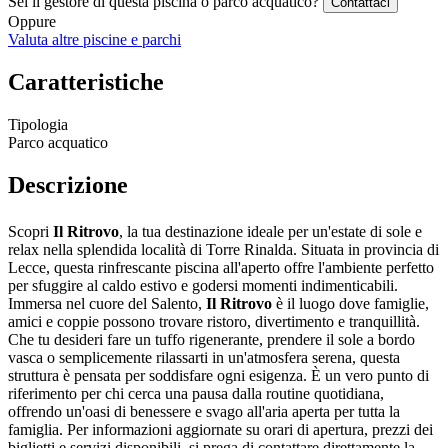
Sei il gestore di questa piscina o parco acquatico?
Contattaci
Oppure
Valuta altre piscine e parchi
Caratteristiche
Tipologia
Parco acquatico
Descrizione
Scopri
Il Ritrovo
, la tua destinazione ideale per un'estate di sole e
relax nella splendida località di Torre Rinalda. Situata in provincia di
Lecce, questa rinfrescante piscina all'aperto offre l'ambiente perfetto
per sfuggire al caldo estivo e godersi momenti indimenticabili.
Immersa nel cuore del Salento,
Il Ritrovo
è il luogo dove famiglie,
amici e coppie possono trovare ristoro, divertimento e tranquillità.
Che tu desideri fare un tuffo rigenerante, prendere il sole a bordo
vasca o semplicemente rilassarti in un'atmosfera serena, questa
struttura è pensata per soddisfare ogni esigenza. È un vero punto di
riferimento per chi cerca una pausa dalla routine quotidiana,
offrendo un'oasi di benessere e svago all'aria aperta per tutta la
famiglia. Per informazioni aggiornate su orari di apertura, prezzi dei
biglietti e servizi disponibili, si prega di contattare direttamente la