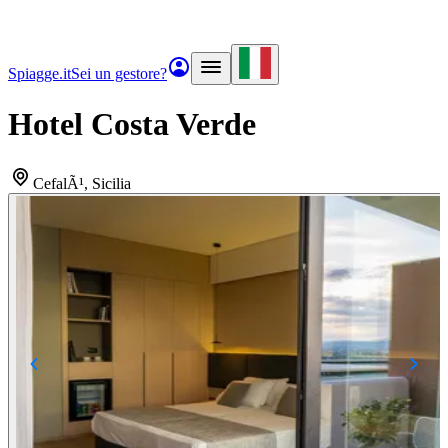
Spiagge.it
Sei un gestore?
Hotel Costa Verde
CefalÃ¹
, Sicilia