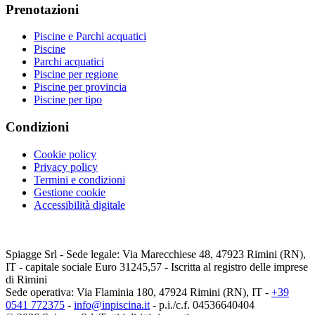
Prenotazioni
Piscine e Parchi acquatici
Piscine
Parchi acquatici
Piscine per regione
Piscine per provincia
Piscine per tipo
Condizioni
Cookie policy
Privacy policy
Termini e condizioni
Gestione cookie
Accessibilità digitale
Spiagge Srl - Sede legale: Via Marecchiese 48, 47923 Rimini (RN),
IT - capitale sociale Euro 31245,57 - Iscritta al registro delle imprese
di Rimini
Sede operativa: Via Flaminia 180, 47924 Rimini (RN), IT
-
+39
0541 772375
-
info@inpiscina.it
-
p.i./c.f. 04536640404