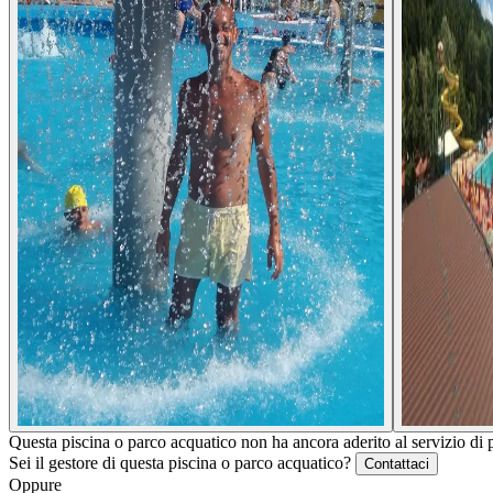
Questa piscina o parco acquatico non ha ancora aderito al servizio di 
Sei il gestore di questa piscina o parco acquatico?
Contattaci
Oppure