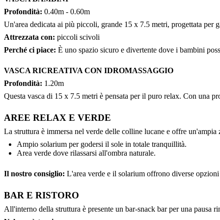
Profondità:
0.40m - 0.60m
Un'area dedicata ai più piccoli, grande 15 x 7.5 metri, progettata per g
Attrezzata con:
piccoli scivoli
Perché ci piace:
È uno spazio sicuro e divertente dove i bambini posso
VASCA RICREATIVA CON IDROMASSAGGIO
Profondità:
1.20m
Questa vasca di 15 x 7.5 metri è pensata per il puro relax. Con una prof
AREE RELAX E VERDE
La struttura è immersa nel verde delle colline lucane e offre un'ampia 
Ampio solarium per godersi il sole in totale tranquillità.
Area verde dove rilassarsi all'ombra naturale.
Il nostro consiglio:
L'area verde e il solarium offrono diverse opzioni p
BAR E RISTORO
All'interno della struttura è presente un bar-snack bar per una pausa r