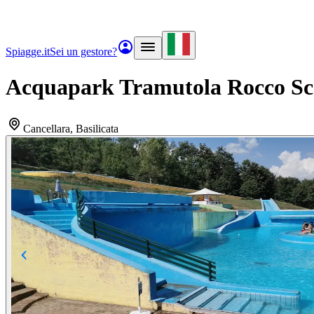
Spiagge.it
Sei un gestore?
Acquapark Tramutola Rocco Sco
Cancellara
, Basilicata