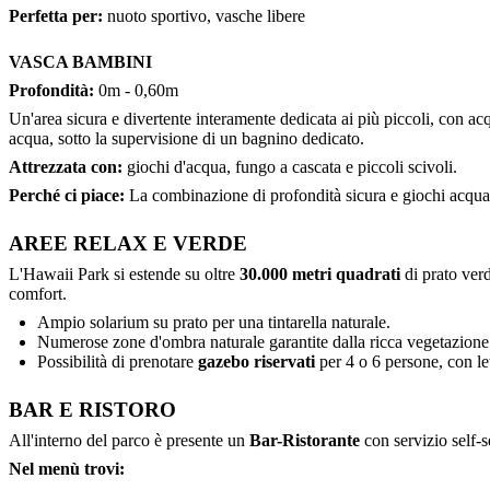
Perfetta per:
nuoto sportivo, vasche libere
VASCA BAMBINI
Profondità:
0m - 0,60m
Un'area sicura e divertente interamente dedicata ai più piccoli, con a
acqua, sotto la supervisione di un bagnino dedicato.
Attrezzata con:
giochi d'acqua, fungo a cascata e piccoli scivoli.
Perché ci piace:
La combinazione di profondità sicura e giochi acquatic
AREE RELAX E VERDE
L'Hawaii Park si estende su oltre
30.000 metri quadrati
di prato verd
comfort.
Ampio solarium su prato per una tintarella naturale.
Numerose zone d'ombra naturale garantite dalla ricca vegetazione
Possibilità di prenotare
gazebo riservati
per 4 o 6 persone, con let
BAR E RISTORO
All'interno del parco è presente un
Bar-Ristorante
con servizio self-s
Nel menù trovi: