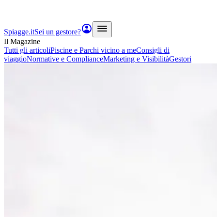
Spiagge.it
Sei un gestore?
Il Magazine
Tutti gli articoli
Piscine e Parchi vicino a me
Consigli di
viaggio
Normative e Compliance
Marketing e Visibilità
Gestori