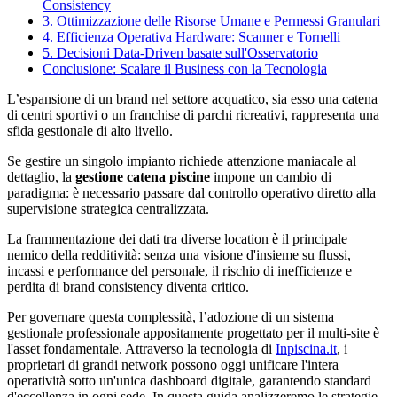
Consistency
3. Ottimizzazione delle Risorse Umane e Permessi Granulari
4. Efficienza Operativa Hardware: Scanner e Tornelli
5. Decisioni Data-Driven basate sull'Osservatorio
Conclusione: Scalare il Business con la Tecnologia
L’espansione di un brand nel settore acquatico, sia esso una catena
di centri sportivi o un franchise di parchi ricreativi, rappresenta una
sfida gestionale di alto livello.
Se gestire un singolo impianto richiede attenzione maniacale al
dettaglio, la
gestione catena piscine
impone un cambio di
paradigma: è necessario passare dal controllo operativo diretto alla
supervisione strategica centralizzata.
La frammentazione dei dati tra diverse location è il principale
nemico della redditività: senza una visione d'insieme su flussi,
incassi e performance del personale, il rischio di inefficienze e
perdita di brand consistency diventa critico.
Per governare questa complessità, l’adozione di un sistema
gestionale professionale appositamente progettato per il multi-site è
l'asset fondamentale. Attraverso la tecnologia di
Inpiscina.it
, i
proprietari di grandi network possono oggi unificare l'intera
operatività sotto un'unica dashboard digitale, garantendo standard
d'eccellenza in ogni sede. In questa guida analizzeremo le strategie