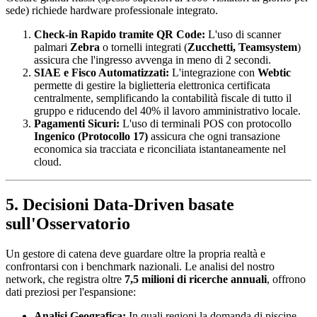
sede) richiede hardware professionale integrato.
Check-in Rapido tramite QR Code:
L'uso di scanner
palmari
Zebra
o tornelli integrati (
Zucchetti, Teamsystem
)
assicura che l'ingresso avvenga in meno di 2 secondi.
SIAE e Fisco Automatizzati:
L'integrazione con
Webtic
permette di gestire la biglietteria elettronica certificata
centralmente, semplificando la contabilità fiscale di tutto il
gruppo e riducendo del 40% il lavoro amministrativo locale.
Pagamenti Sicuri:
L'uso di terminali POS con protocollo
Ingenico (Protocollo 17)
assicura che ogni transazione
economica sia tracciata e riconciliata istantaneamente nel
cloud.
5. Decisioni Data-Driven basate
sull'Osservatorio
Un gestore di catena deve guardare oltre la propria realtà e
confrontarsi con i benchmark nazionali. Le analisi del nostro
network, che registra oltre
7,5 milioni di ricerche annuali
, offrono
dati preziosi per l'espansione:
Analisi Geografica:
In quali regioni la domanda di piscine