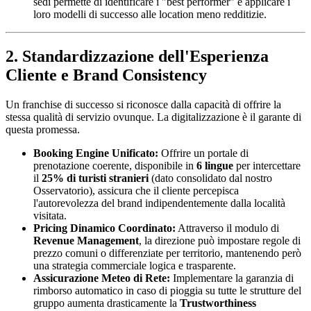
sedi permette di identificare i "best performer" e applicare i
loro modelli di successo alle location meno redditizie.
2. Standardizzazione dell'Esperienza
Cliente e Brand Consistency
Un franchise di successo si riconosce dalla capacità di offrire la
stessa qualità di servizio ovunque. La digitalizzazione è il garante di
questa promessa.
Booking Engine Unificato:
Offrire un portale di
prenotazione coerente, disponibile in
6 lingue
per intercettare
il
25% di turisti stranieri
(dato consolidato dal nostro
Osservatorio), assicura che il cliente percepisca
l'autorevolezza del brand indipendentemente dalla località
visitata.
Pricing Dinamico Coordinato:
Attraverso il modulo di
Revenue Management
, la direzione può impostare regole di
prezzo comuni o differenziate per territorio, mantenendo però
una strategia commerciale logica e trasparente.
Assicurazione Meteo di Rete:
Implementare la garanzia di
rimborso automatico in caso di pioggia su tutte le strutture del
gruppo aumenta drasticamente la
Trustworthiness